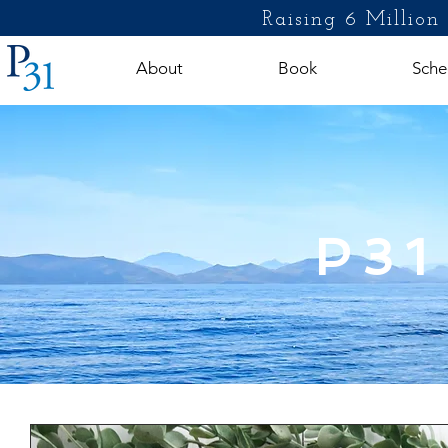
Raising 6 Million
About
Book
Sche
P31