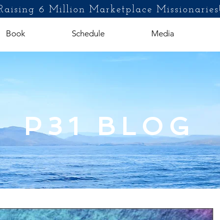
Raising 6 Million Marketplace Missionaries
Book
Schedule
Media
P31 BLOG